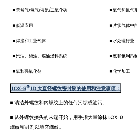
■
天然气/氢气/液氮/二氧化碳
■
氧气和氯气
■
低温应用
■ 片状气体中
■
焊接和工业气体
■
水处理行业
■
汽油、柴油、煤油燃料系统
■
氨和氟利昂
■
氯和强氧化剂
■ 化学加工
®
LOX-8
LD 大直径螺纹密封胶的使用和注意事项：
■
清洁外螺纹和内螺纹上的任何污垢或油污。
■
从外螺纹接头的末端开始，用手指大量涂抹 LOX-8
螺纹密封剂
以填充螺纹。