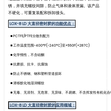
锈，并填充螺纹间隙，防止气体和液体泄漏。该产品
不硬化，可重复装配和拆卸接头。
LOX-8 LD 大直径密封胶的
功能优点：
■ PCTFE/PTFE分散剂配方
■ 工作温度范围-400°F(-240°C)至+550F(+287C)
■ 化学惰性，不含硅酮
■ 抗磨损、抗卡、抗腐蚀
■ 防止不锈钢、钢和塑料管道损坏
■ 潜移默化地湿润螺纹
■ 无毒、无溶剂、无危害、无异味、不易燃、不含挥发性有机化合
LOX-8 LD 大直径密封胶的
应用领域：